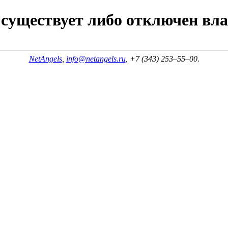
 существует либо отключен вл
NetAngels
,
info@netangels.ru
, +7 (343)
253–55–00
.